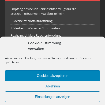
Empfang des neuen Tanklöschfahrzeugs für die
Stützpunktfeuerwehr Waldböckelheim
Rüdesheim: Notfalltüröffnung
Rüdesheim: Wasser in Stromkasten
Roxheim: Unklare Rauchentwicklung
Cookie-Zustimmung
Sprendlingen: Überörtliche Hilfe bei Industriebrand in
Sprendlingen
verwalten
Spall: Rauchsäule im Gelände
Wir verwenden Cookies, um unsere Website und unseren Service zu
Rüdesheim: Aufgerissener Dieseltank
optimieren.
Waldböckelheim: Brandnachschau
Cookies akzeptieren
Industriepark Pferdsfeld: Brand eines Holzpolter
Bad Sobernheim: Stallungsbrand
Ablehnen
Einstellungen anzeigen
Copyright © 2026 | WordPress Theme von
MH Themes