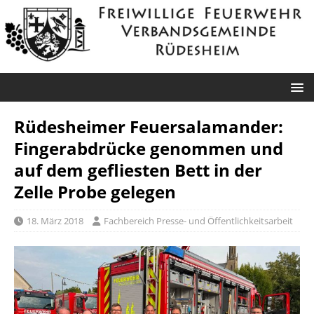
Rüdesheimer Feuersalamander:
Fingerabdrücke genommen und
auf dem gefliesten Bett in der
Zelle Probe gelegen
18. März 2018
Fachbereich Presse- und Öffentlichkeitsarbeit
Roxheim: Unklare
Sprendlingen: Überörtliche Hilfe bei
Rauchentwicklung
Industriebrand in Sprendlingen