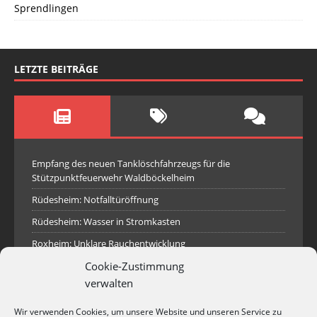
Sprendlingen
LETZTE BEITRÄGE
Empfang des neuen Tanklöschfahrzeugs für die
Stützpunktfeuerwehr Waldböckelheim
Rüdesheim: Notfalltüröffnung
Rüdesheim: Wasser in Stromkasten
Roxheim: Unklare Rauchentwicklung
Cookie-Zustimmung
Sprendlingen: Überörtliche Hilfe bei Industriebrand in
Sprendlingen
verwalten
Spall: Rauchsäule im Gelände
Wir verwenden Cookies, um unsere Website und unseren Service zu