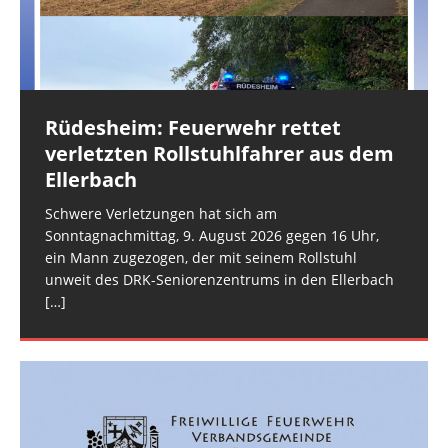
[…]
Rüdesheim: Feuerwehr rettet
Industriepark Pferdsfeld: Brand
Spabrücken: Nächtlicher
verletzten Rollstuhlfahrer aus dem
eines Lagerzeltes
Feuerschein
Ellerbach
Als die Ausrückegemeinschaft Allenfeld-Winterbach
Am späten Samstagabend alarmierte die Leitstelle
und die FEZ Rüdesheim am frühen Sonntagmorgen
Mainz die Ausrückegemeinschaft Spabrücken-
Schwere Verletzungen hat sich am
gegen 7:15 Uhr mit dem Stichwort „Rauchsäule im
Hergenfeld und die FEZ Rüdesheim zur Erkundung
Sonntagnachmittag, 9. August 2026 gegen 16 Uhr,
Gelände“ alarmiert wurden, ahnte niemand, dass
eines Feuerscheins, den Notrufmeldende aus
[…]
ein Mann zugezogen, der mit seinem Rollstuhl
Spabrücken gemeldet hatten. Der
[…]
unweit des DRK-Seniorenzentrums in den Ellerbach
[…]