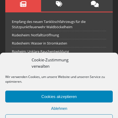
Empfang des neuen Tanklöschfahrzeugs für die
Stützpunktfeuerwehr Waldböckelheim
Rüdesheim: Notfalltüröffnung
Rüdesheim: Wasser in Stromkasten
Roxheim: Unklare Rauchentwicklung
Cookie-Zustimmung
Sprendlingen: Überörtliche Hilfe bei Industriebrand in
Sprendlingen
verwalten
Spall: Rauchsäule im Gelände
Wir verwenden Cookies, um unsere Website und unseren Service zu
Rüdesheim: Aufgerissener Dieseltank
optimieren.
Waldböckelheim: Brandnachschau
Cookies akzeptieren
Industriepark Pferdsfeld: Brand eines Holzpolter
Bad Sobernheim: Stallungsbrand
Ablehnen