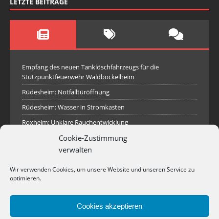
LETZTE BEITRÄGE
Empfang des neuen Tanklöschfahrzeugs für die
Stützpunktfeuerwehr Waldböckelheim
Rüdesheim: Notfalltüröffnung
Rüdesheim: Wasser in Stromkasten
Roxheim: Unklare Rauchentwicklung
Cookie-Zustimmung
Sprendlingen: Überörtliche Hilfe bei Industriebrand in
Sprendlingen
verwalten
Spall: Rauchsäule im Gelände
Wir verwenden Cookies, um unsere Website und unseren Service zu
Rüdesheim: Aufgerissener Dieseltank
optimieren.
Waldböckelheim: Brandnachschau
Cookies akzeptieren
Industriepark Pferdsfeld: Brand eines Holzpolter