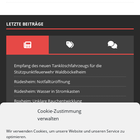
LETZTE BEITRÄGE
Empfang des neuen Tanklöschfahrzeugs für die
Stützpunktfeuerwehr Waldböckelheim
Rüdesheim: Notfalltüröffnung
Rüdesheim: Wasser in Stromkasten
Roxheim: Unklare Rauchentwicklung
Cookie-Zustimmung
Sprendlingen: Überörtliche Hilfe bei Industriebrand in
Sprendlingen
verwalten
Spall: Rauchsäule im Gelände
Wir verwenden Cookies, um unsere Website und unseren Service zu
Rüdesheim: Aufgerissener Dieseltank
optimieren.