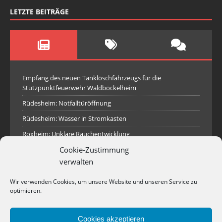
LETZTE BEITRÄGE
Empfang des neuen Tanklöschfahrzeugs für die
Stützpunktfeuerwehr Waldböckelheim
Rüdesheim: Notfalltüröffnung
Rüdesheim: Wasser in Stromkasten
Roxheim: Unklare Rauchentwicklung
Cookie-Zustimmung
Sprendlingen: Überörtliche Hilfe bei Industriebrand in
Sprendlingen
verwalten
Spall: Rauchsäule im Gelände
Wir verwenden Cookies, um unsere Website und unseren Service zu
Rüdesheim: Aufgerissener Dieseltank
optimieren.
Waldböckelheim: Brandnachschau
Cookies akzeptieren
Industriepark Pferdsfeld: Brand eines Holzpolter