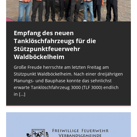
und der FEZ Rüdesheim am Montagabend. Es
und Polizei. Gegen 16:30 Uhr erfolgte die
handelte sich
überörtliche Anforderung der
[…]
[…]
Empfang des neuen
Rüdesheim: Notfalltüröffnung
Rüdesheim: Wasser in Stromkasten
Tanklöschfahrzeugs für die
Die Rüdesheimer Feuerwehr wurde am
Im Keller eines Mehrfamilienhauses im Rüdesheimer
Stützpunktfeuerwehr
Mittwochmorgen zu einer Notfalltüröffnung in der
Schlittweg stand am Dienstagmittag ein
Waldböckelheim
Rüdesheimer Ortslage alarmiert. (rg) Bildquelle:
Stromverteilkasten unter Wasser. Ursache war ein
Freiw. Feuerwehr VG Rüdesheim
Wasserschaden in einer Wohnung im ersten
Große Freude herrschte am letzten Freitag am
Obergeschoss. Für
[…]
Stützpunkt Waldböckelheim. Nach einer dreijährigen
Planungs- und Bauphase konnte das sehnlichst
erwarte Tanklöschfahrzeug 3000 (TLF 3000) endlich
in
[…]