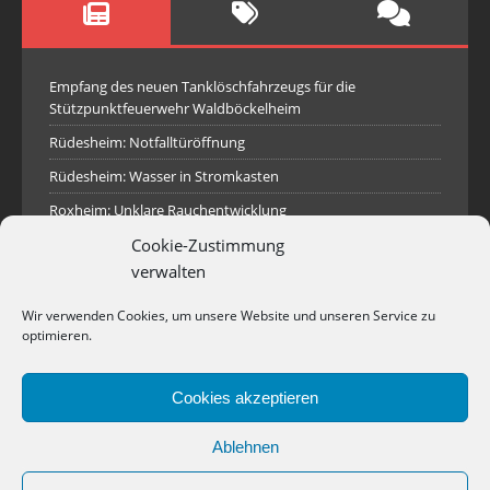
Empfang des neuen Tanklöschfahrzeugs für die
Stützpunktfeuerwehr Waldböckelheim
Rüdesheim: Notfalltüröffnung
Rüdesheim: Wasser in Stromkasten
Roxheim: Unklare Rauchentwicklung
Cookie-Zustimmung
Sprendlingen: Überörtliche Hilfe bei Industriebrand in
Sprendlingen
verwalten
Spall: Rauchsäule im Gelände
Wir verwenden Cookies, um unsere Website und unseren Service zu
Rüdesheim: Aufgerissener Dieseltank
optimieren.
Waldböckelheim: Brandnachschau
Cookies akzeptieren
Industriepark Pferdsfeld: Brand eines Holzpolter
Bad Sobernheim: Stallungsbrand
Ablehnen