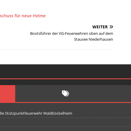
uschuss für neue Helme
WEITER
Bootsführer der VG-Feuerwehren üben auf dem
Stausee Niederhausen
 die Stützpunktfeuerwehr Waldböckelheim