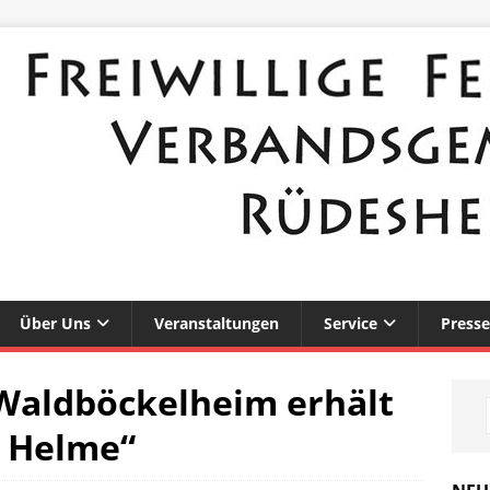
Über Uns
Veranstaltungen
Service
Presse
 Waldböckelheim erhält
e Helme“