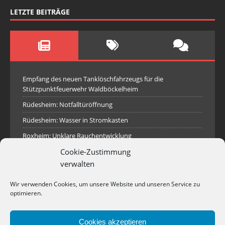
LETZTE BEITRÄGE
Empfang des neuen Tanklöschfahrzeugs für die
Stützpunktfeuerwehr Waldböckelheim
Rüdesheim: Notfalltüröffnung
Rüdesheim: Wasser in Stromkasten
Roxheim: Unklare Rauchentwicklung
Cookie-Zustimmung
Sprendlingen: Überörtliche Hilfe bei Industriebrand in
Sprendlingen
verwalten
Spall: Rauchsäule im Gelände
Wir verwenden Cookies, um unsere Website und unseren Service zu
Rüdesheim: Aufgerissener Dieseltank
optimieren.
Waldböckelheim: Brandnachschau
Cookies akzeptieren
Industriepark Pferdsfeld: Brand eines Holzpolter