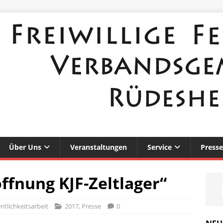
Über Uns
Veranstaltungen
Service
Presse
ffnung KJF-Zeltlager“
ntlichkeitsarbeit
2017
,
Presse
0