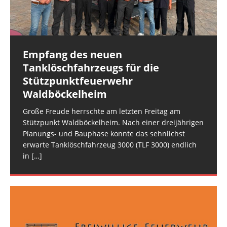
und der FEZ Rüdesheim am Montagabend. Es
und Polizei. Gegen 16:30 Uhr erfolgte die
handelte sich
überörtliche Anforderung der
[…]
[…]
Empfang des neuen
Rüdesheim: Notfalltüröffnung
Rüdesheim: Wasser in Stromkasten
Tanklöschfahrzeugs für die
Die Rüdesheimer Feuerwehr wurde am
Im Keller eines Mehrfamilienhauses im Rüdesheimer
Stützpunktfeuerwehr
Mittwochmorgen zu einer Notfalltüröffnung in der
Schlittweg stand am Dienstagmittag ein
Waldböckelheim
Rüdesheimer Ortslage alarmiert. (rg) Bildquelle:
Stromverteilkasten unter Wasser. Ursache war ein
Freiw. Feuerwehr VG Rüdesheim
Wasserschaden in einer Wohnung im ersten
Große Freude herrschte am letzten Freitag am
Obergeschoss. Für
[…]
Stützpunkt Waldböckelheim. Nach einer dreijährigen
Planungs- und Bauphase konnte das sehnlichst
erwarte Tanklöschfahrzeug 3000 (TLF 3000) endlich
in
[…]