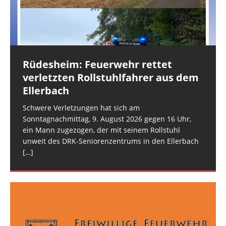
[…]
Rüdesheim: Feuerwehr rettet
Industriepark Pferdsfeld: Brand
Spabrücken: Nächtlicher
verletzten Rollstuhlfahrer aus dem
eines Lagerzeltes
Feuerschein
Ellerbach
Als die Ausrückegemeinschaft Allenfeld-Winterbach
Am späten Samstagabend alarmierte die Leitstelle
und die FEZ Rüdesheim am frühen Sonntagmorgen
Mainz die Ausrückegemeinschaft Spabrücken-
Schwere Verletzungen hat sich am
gegen 7:15 Uhr mit dem Stichwort „Rauchsäule im
Hergenfeld und die FEZ Rüdesheim zur Erkundung
Sonntagnachmittag, 9. August 2026 gegen 16 Uhr,
Gelände“ alarmiert wurden, ahnte niemand, dass
eines Feuerscheins, den Notrufmeldende aus
[…]
ein Mann zugezogen, der mit seinem Rollstuhl
Spabrücken gemeldet hatten. Der
[…]
unweit des DRK-Seniorenzentrums in den Ellerbach
[…]