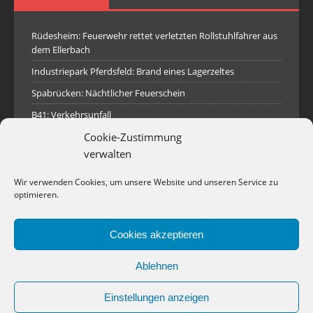
Rüdesheim: Feuerwehr rettet verletzten Rollstuhlfahrer aus
dem Ellerbach
Industriepark Pferdsfeld: Brand eines Lagerzeltes
Spabrücken: Nächtlicher Feuerschein
B41: Verkehrsunfall
Cookie-Zustimmung
Traisen: Rauchsäule im Gelände
verwalten
Hilfeleistungseinsatz Rotenfels
Empfang des neuen Tanklöschfahrzeugs für die
Wir verwenden Cookies, um unsere Website und unseren Service zu
Stützpunktfeuerwehr Waldböckelheim
optimieren.
Rüdesheim: Notfalltüröffnung
Cookies akzeptieren
Rüdesheim: Wasser in Stromkasten
Roxheim: Unklare Rauchentwicklung
Ablehnen
Einstellungen anzeigen