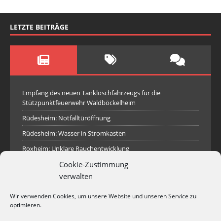
LETZTE BEITRÄGE
Empfang des neuen Tanklöschfahrzeugs für die
Stützpunktfeuerwehr Waldböckelheim
Rüdesheim: Notfalltüröffnung
Rüdesheim: Wasser in Stromkasten
Roxheim: Unklare Rauchentwicklung
Cookie-Zustimmung
Sprendlingen: Überörtliche Hilfe bei Industriebrand in
Sprendlingen
verwalten
Spall: Rauchsäule im Gelände
Wir verwenden Cookies, um unsere Website und unseren Service zu
Rüdesheim: Aufgerissener Dieseltank
optimieren.
Waldböckelheim: Brandnachschau