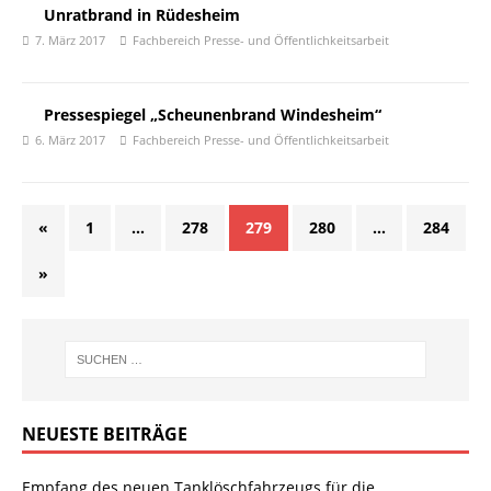
Unratbrand in Rüdesheim
7. März 2017
Fachbereich Presse- und Öffentlichkeitsarbeit
Pressespiegel „Scheunenbrand Windesheim“
6. März 2017
Fachbereich Presse- und Öffentlichkeitsarbeit
«
1
…
278
279
280
…
284
»
NEUESTE BEITRÄGE
Empfang des neuen Tanklöschfahrzeugs für die