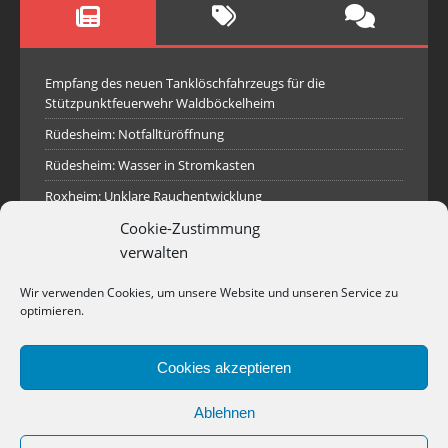
Empfang des neuen Tanklöschfahrzeugs für die
Stützpunktfeuerwehr Waldböckelheim
Rüdesheim: Notfalltüröffnung
Rüdesheim: Wasser in Stromkasten
Roxheim: Unklare Rauchentwicklung
Cookie-Zustimmung
Sprendlingen: Überörtliche Hilfe bei Industriebrand in
Sprendlingen
verwalten
Spall: Rauchsäule im Gelände
Wir verwenden Cookies, um unsere Website und unseren Service zu
Rüdesheim: Aufgerissener Dieseltank
optimieren.
Waldböckelheim: Brandnachschau
Cookies akzeptieren
Industriepark Pferdsfeld: Brand eines Holzpolter
Bad Sobernheim: Stallungsbrand
Ablehnen