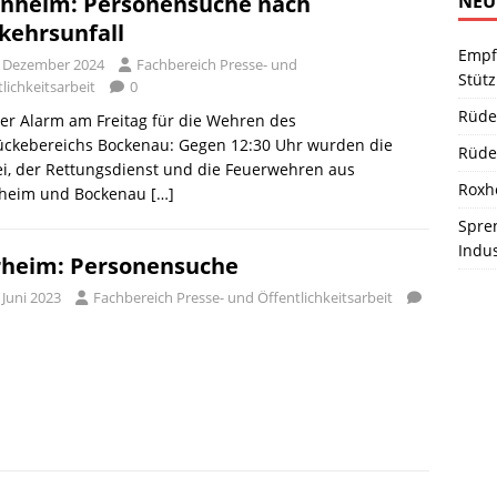
NEU
nheim: Personensuche nach
kehrsunfall
Empf
. Dezember 2024
Fachbereich Presse- und
Stüt
lichkeitsarbeit
0
Rüde
er Alarm am Freitag für die Wehren des
ückebereichs Bockenau: Gegen 12:30 Uhr wurden die
Rüde
ei, der Rettungsdienst und die Feuerwehren aus
Roxh
heim und Bockenau
[…]
Spren
Indu
heim: Personensuche
 Juni 2023
Fachbereich Presse- und Öffentlichkeitsarbeit