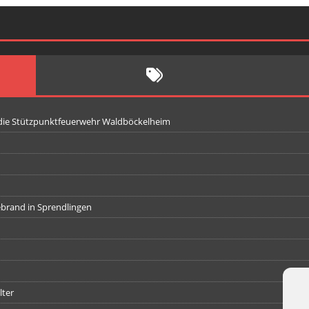
 die Stützpunktfeuerwehr Waldböckelheim
iebrand in Sprendlingen
lter