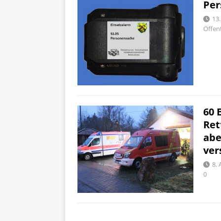
Per
13
Öffent
60 
Ret
abe
ver
8. 
0