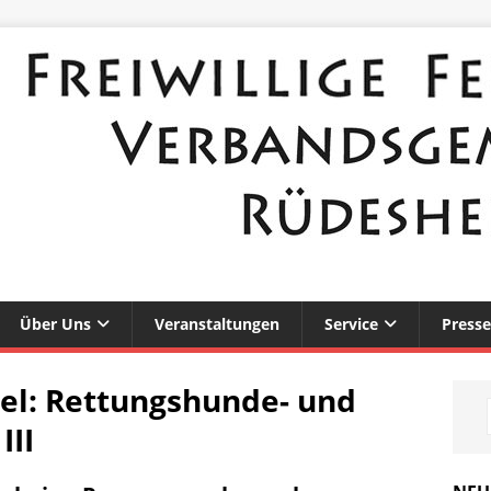
Über Uns
Veranstaltungen
Service
Presse
el:
Rettungshunde- und
III