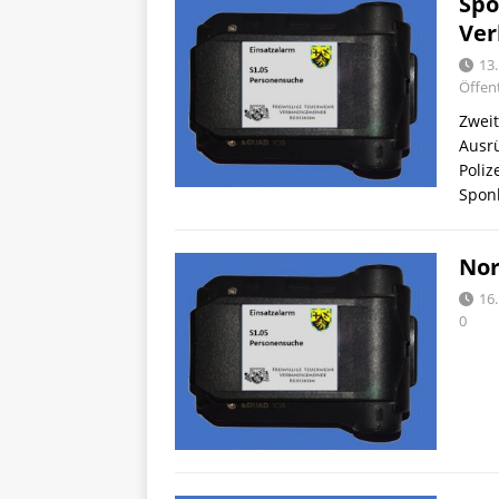
Spo
Ver
13
Öffent
Zweit
Ausr
Poliz
Spon
Nor
16.
0