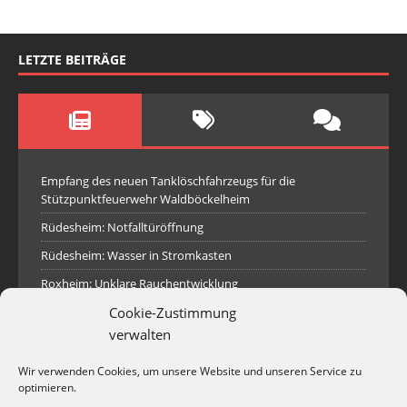
LETZTE BEITRÄGE
Empfang des neuen Tanklöschfahrzeugs für die
Stützpunktfeuerwehr Waldböckelheim
Rüdesheim: Notfalltüröffnung
Rüdesheim: Wasser in Stromkasten
Roxheim: Unklare Rauchentwicklung
Cookie-Zustimmung
Sprendlingen: Überörtliche Hilfe bei Industriebrand in
Sprendlingen
verwalten
Spall: Rauchsäule im Gelände
Wir verwenden Cookies, um unsere Website und unseren Service zu
Rüdesheim: Aufgerissener Dieseltank
optimieren.