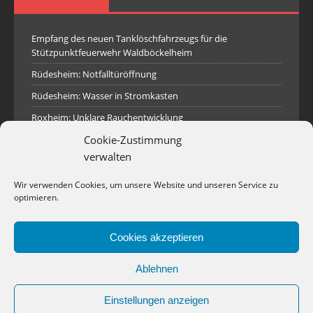
Empfang des neuen Tanklöschfahrzeugs für die
Stützpunktfeuerwehr Waldböckelheim
Rüdesheim: Notfalltüröffnung
Rüdesheim: Wasser in Stromkasten
Roxheim: Unklare Rauchentwicklung
Cookie-Zustimmung
Sprendlingen: Überörtliche Hilfe bei Industriebrand in
Sprendlingen
verwalten
Spall: Rauchsäule im Gelände
Wir verwenden Cookies, um unsere Website und unseren Service zu
Rüdesheim: Aufgerissener Dieseltank
optimieren.
Waldböckelheim: Brandnachschau
Cookies akzeptieren
Industriepark Pferdsfeld: Brand eines Holzpolter
Bad Sobernheim: Stallungsbrand
Ablehnen
Einstellungen anzeigen