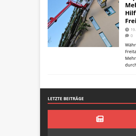
Meh
Hil
Fre
19.
0
Währ
Frei
Mehr
durc
LETZTE BEITRÄGE