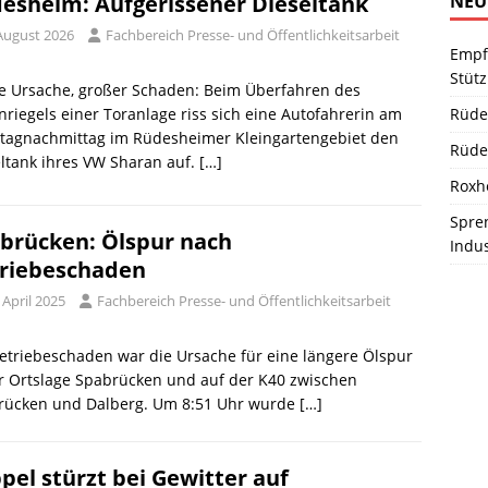
NEU
esheim: Aufgerissener Dieseltank
 August 2026
Fachbereich Presse- und Öffentlichkeitsarbeit
Empf
Stüt
e Ursache, großer Schaden: Beim Überfahren des
Rüde
riegels einer Toranlage riss sich eine Autofahrerin am
tagnachmittag im Rüdesheimer Kleingartengebiet den
Rüde
ltank ihres VW Sharan auf.
[…]
Roxh
Spren
brücken: Ölspur nach
Indu
riebeschaden
 April 2025
Fachbereich Presse- und Öffentlichkeitsarbeit
etriebeschaden war die Ursache für eine längere Ölspur
r Ortslage Spabrücken und auf der K40 zwischen
rücken und Dalberg. Um 8:51 Uhr wurde
[…]
pel stürzt bei Gewitter auf