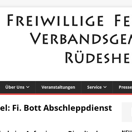
Über Uns
Veranstaltungen
Service
Presse
el:
Fi. Bott Abschleppdienst