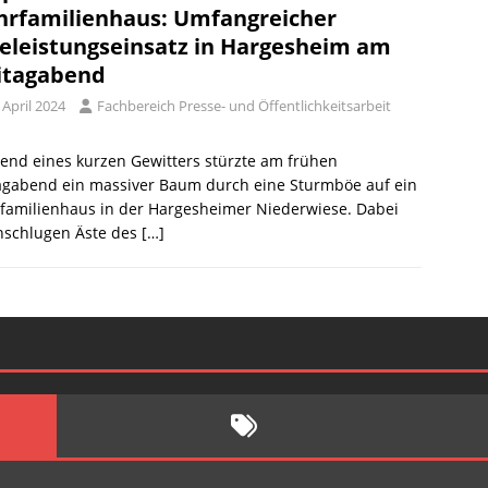
rfamilienhaus: Umfangreicher
feleistungseinsatz in Hargesheim am
itagabend
 April 2024
Fachbereich Presse- und Öffentlichkeitsarbeit
end eines kurzen Gewitters stürzte am frühen
tagabend ein massiver Baum durch eine Sturmböe auf ein
familienhaus in der Hargesheimer Niederwiese. Dabei
hschlugen Äste des
[…]