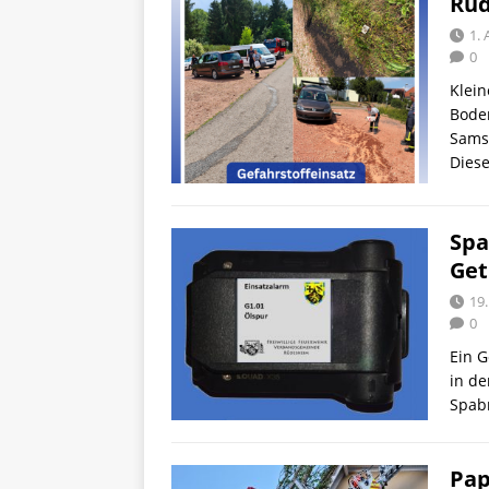
Rüd
1.
0
Klein
Boden
Sams
Diese
Spa
Get
19.
0
Ein G
in de
Spab
Pap