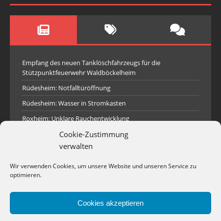
Empfang des neuen Tanklöschfahrzeugs für die
Stützpunktfeuerwehr Waldböckelheim
Rüdesheim: Notfalltüröffnung
Rüdesheim: Wasser in Stromkasten
Roxheim: Unklare Rauchentwicklung
Cookie-Zustimmung
Sprendlingen: Überörtliche Hilfe bei Industriebrand in
Sprendlingen
verwalten
Spall: Rauchsäule im Gelände
Wir verwenden Cookies, um unsere Website und unseren Service zu
Rüdesheim: Aufgerissener Dieseltank
optimieren.
Waldböckelheim: Brandnachschau
Cookies akzeptieren
Industriepark Pferdsfeld: Brand eines Holzpolter
Bad Sobernheim: Stallungsbrand