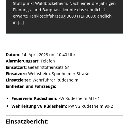
Stützpunkt Waldböckelheim. Nach einer dreijährigen
Planungs- und Bauphase konnte das sehnlichst
erwarte Tanklöschfahrzeug 3000 (TLF 3000) endlich
in
[…]
Datum:
14. April 2023 um 10:40 Uhr
Alarmierungsart:
Telefon
Einsatzart:
Gefahrstoffeinsatz G1
Einsatzort:
Weinsheim, Sponheimer Straße
Einsatzleiter:
Wehrführer Rüdesheim
Einheiten und Fahrzeuge:
Feuerwehr Rüdesheim:
FW Rüdesheim MTF 1
Wehrleitung VG Rüdesheim:
FW VG Rüdesheim 90-2
Einsatzbericht: