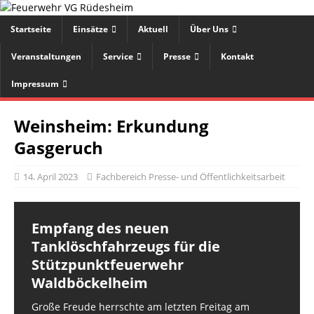
Startseite
Einsätze
Aktuell
Über Uns
Veranstaltungen
Service
Presse
Kontakt
Impressum
Weinsheim: Erkundung
Gasgeruch
14. April 2023
Fachbereich Presse- und Öffentlichkeitsarbeit
Empfang des neuen
Tanklöschfahrzeugs für die
Stützpunktfeuerwehr
Waldböckelheim
Große Freude herrschte am letzten Freitag am