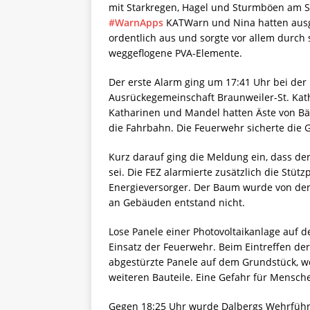
mit Starkregen, Hagel und Sturmböen am S
#WarnApps
KATWarn und Nina hatten ausgel
ordentlich aus und sorgte vor allem durc
weggeflogene PVA-Elemente.
Der erste Alarm ging um 17:41 Uhr bei de
Ausrückegemeinschaft Braunweiler-St. Kat
Katharinen und Mandel hatten Äste von B
die Fahrbahn. Die Feuerwehr sicherte die 
Kurz darauf ging die Meldung ein, dass de
sei. Die FEZ alarmierte zusätzlich die St
Energieversorger. Der Baum wurde von den
an Gebäuden entstand nicht.
Lose Panele einer Photovoltaikanlage auf
Einsatz der Feuerwehr. Beim Eintreffen d
abgestürzte Panele auf dem Grundstück, we
weiteren Bauteile. Eine Gefahr für Mensch
Gegen 18:25 Uhr wurde Dalbergs Wehrführer