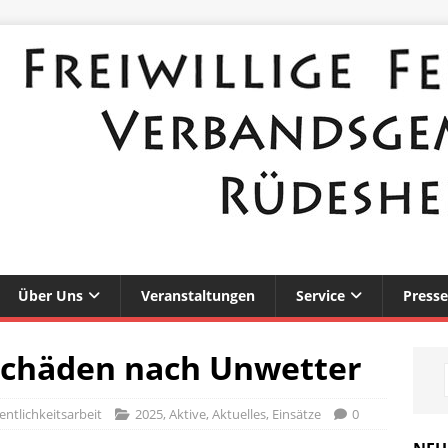
Über Uns
Veranstaltungen
Service
Presse
schäden nach Unwetter
ntlichkeitsarbeit
2025
,
Aktive
,
Aktuelles
,
Einsätze
0