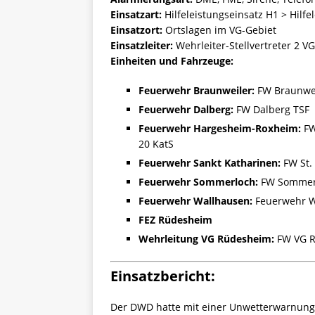
Einsatzart:
Hilfeleistungseinsatz H1 > Hilfe
Einsatzort:
Ortslagen im VG-Gebiet
Einsatzleiter:
Wehrleiter-Stellvertreter 2 
Einheiten und Fahrzeuge:
Feuerwehr Braunweiler:
FW Braunwei
Feuerwehr Dalberg:
FW Dalberg TSF
Feuerwehr Hargesheim-Roxheim:
FW
20 KatS
Feuerwehr Sankt Katharinen:
FW St.
Feuerwehr Sommerloch:
FW Sommer
Feuerwehr Wallhausen:
Feuerwehr W
FEZ Rüdesheim
Wehrleitung VG Rüdesheim:
FW VG R
Einsatzbericht:
Der DWD hatte mit einer Unwetterwarnung 