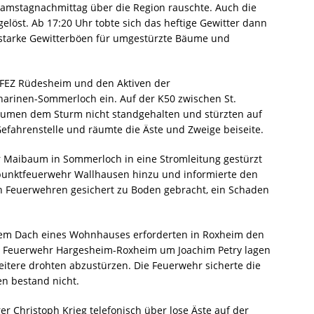
amstagnachmittag über die Region rauschte. Auch die
öst. Ab 17:20 Uhr tobte sich das heftige Gewitter dann
h starke Gewitterböen für umgestürzte Bäume und
r FEZ Rüdesheim und den Aktiven der
harinen-Sommerloch ein. Auf der K50 zwischen St.
äumen dem Sturm nicht standgehalten und stürzten auf
Gefahrenstelle und räumte die Äste und Zweige beiseite.
r Maibaum in Sommerloch in eine Stromleitung gestürzt
ützpunktfeuerwehr Wallhausen hinzu und informierte den
 Feuerwehren gesichert zu Boden gebracht, ein Schaden
 dem Dach eines Wohnhauses erforderten in Roxheim den
er Feuerwehr Hargesheim-Roxheim um Joachim Petry lagen
itere drohten abzustürzen. Die Feuerwehr sicherte die
en bestand nicht.
 Christoph Krieg telefonisch über lose Äste auf der