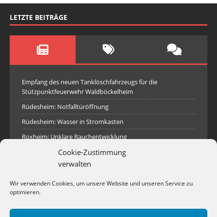
LETZTE BEITRÄGE
Empfang des neuen Tanklöschfahrzeugs für die
Stützpunktfeuerwehr Waldböckelheim
Rüdesheim: Notfalltüröffnung
Rüdesheim: Wasser in Stromkasten
Roxheim: Unklare Rauchentwicklung
Cookie-Zustimmung
Sprendlingen: Überörtliche Hilfe bei Industriebrand in
Sprendlingen
verwalten
Spall: Rauchsäule im Gelände
Wir verwenden Cookies, um unsere Website und unseren Service zu
Rüdesheim: Aufgerissener Dieseltank
optimieren.
Waldböckelheim: Brandnachschau