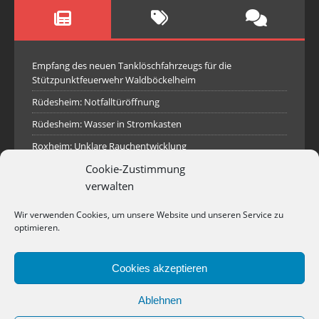
Empfang des neuen Tanklöschfahrzeugs für die
Stützpunktfeuerwehr Waldböckelheim
Rüdesheim: Notfalltüröffnung
Rüdesheim: Wasser in Stromkasten
Roxheim: Unklare Rauchentwicklung
Sprendlingen: Überörtliche Hilfe bei Industriebrand in
Cookie-Zustimmung
Sprendlingen
verwalten
Spall: Rauchsäule im Gelände
Wir verwenden Cookies, um unsere Website und unseren Service zu
Rüdesheim: Aufgerissener Dieseltank
optimieren.
Waldböckelheim: Brandnachschau
Cookies akzeptieren
Industriepark Pferdsfeld: Brand eines Holzpolter
Bad Sobernheim: Stallungsbrand
Ablehnen