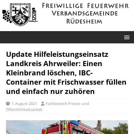
Update Hilfeleistungseinsatz
Landkreis Ahrweiler: Einen
Kleinbrand löschen, IBC-
Container mit Frischwasser füllen
und einfach nur zuhören
1. August 2021
Fachbereich Presse- und
Öffentlichkeitsarbeit
Roxheim: Unklare
Sprendlingen: Überörtliche Hilfe bei