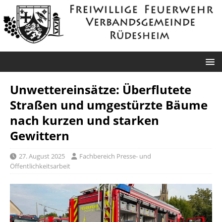
Unwettereinsätze: Überflutete
Straßen und umgestürzte Bäume
nach kurzen und starken
Gewittern
27. August 2025
Fachbereich Presse- und
Öffentlichkeitsarbeit
Roxheim: Unklare
Sprendlingen: Überörtliche Hilfe bei
Rauchentwicklung
Industriebrand in Sprendlingen