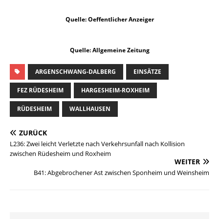
Quelle: Oeffentlicher Anzeiger
Quelle: Allgemeine Zeitung
ARGENSCHWANG-DALBERG
EINSÄTZE
FEZ RÜDESHEIM
HARGESHEIM-ROXHEIM
RÜDESHEIM
WALLHAUSEN
ZURÜCK
L236: Zwei leicht Verletzte nach Verkehrsunfall nach Kollision
zwischen Rüdesheim und Roxheim
WEITER
B41: Abgebrochener Ast zwischen Sponheim und Weinsheim