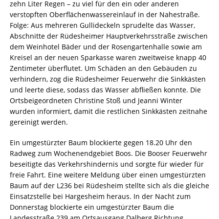
zehn Liter Regen – zu viel für den ein oder anderen
verstopften Oberflächenwassereinlauf in der Nahestraße.
Folge: Aus mehreren Gullideckeln sprudelte das Wasser,
Abschnitte der Rüdesheimer Hauptverkehrsstraße zwischen
dem Weinhotel Bäder und der Rosengartenhalle sowie am
Kreisel an der neuen Sparkasse waren zweitweise knapp 40
Zentimeter überflutet. Um Schäden an den Gebäuden zu
verhindern, zog die Rüdesheimer Feuerwehr die Sinkkästen
und leerte diese, sodass das Wasser abfließen konnte. Die
Ortsbeigeordneten Christine Stoß und Jeanni Winter
wurden informiert, damit die restlichen Sinkkästen zeitnahe
gereinigt werden.
Ein umgestürzter Baum blockierte gegen 18.20 Uhr den
Radweg zum Wochenendgebiet Boos. Die Booser Feuerwehr
beseitigte das Verkehrshindernis und sorgte für wieder für
freie Fahrt. Eine weitere Meldung über einen umgestürzten
Baum auf der L236 bei Rüdesheim stellte sich als die gleiche
Einsatzstelle bei Hargesheim heraus. In der Nacht zum
Donnerstag blockierte ein umgestürzter Baum die
Landesstraße 239 am Ortsausgang Dalberg Richtung