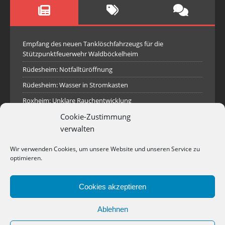
Empfang des neuen Tanklöschfahrzeugs für die
Stützpunktfeuerwehr Waldböckelheim
Rüdesheim: Notfalltüröffnung
Rüdesheim: Wasser in Stromkasten
Roxheim: Unklare Rauchentwicklung
Sprendlingen: Überörtliche Hilfe bei Industriebrand in
Cookie-Zustimmung
Sprendlingen
verwalten
Spall: Rauchsäule im Gelände
Wir verwenden Cookies, um unsere Website und unseren Service zu
Rüdesheim: Aufgerissener Dieseltank
optimieren.
Waldböckelheim: Brandnachschau
Cookies akzeptieren
Industriepark Pferdsfeld: Brand eines Holzpolter
Bad Sobernheim: Stallungsbrand
Ablehnen