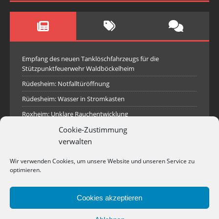
Empfang des neuen Tanklöschfahrzeugs für die
Stützpunktfeuerwehr Waldböckelheim
Rüdesheim: Notfalltüröffnung
Rüdesheim: Wasser in Stromkasten
Roxheim: Unklare Rauchentwicklung
Cookie-Zustimmung
Sprendlingen: Überörtliche Hilfe bei Industriebrand in
Sprendlingen
verwalten
Spall: Rauchsäule im Gelände
Wir verwenden Cookies, um unsere Website und unseren Service zu
Rüdesheim: Aufgerissener Dieseltank
optimieren.
Waldböckelheim: Brandnachschau
Cookies akzeptieren
Industriepark Pferdsfeld: Brand eines Holzpolter
Bad Sobernheim: Stallungsbrand