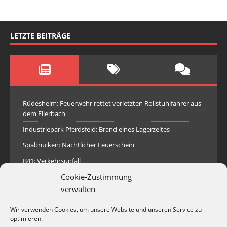
LETZTE BEITRÄGE
Rüdesheim: Feuerwehr rettet verletzten Rollstuhlfahrer aus
dem Ellerbach
Industriepark Pferdsfeld: Brand eines Lagerzeltes
Spabrücken: Nächtlicher Feuerschein
B41: Verkehrsunfall
Cookie-Zustimmung
Traisen: Rauchsäule im Gelände
verwalten
Hilfeleistungseinsatz Rotenfels
Empfang des neuen Tanklöschfahrzeugs für die
Wir verwenden Cookies, um unsere Website und unseren Service zu
Stützpunktfeuerwehr Waldböckelheim
optimieren.