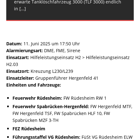
erwarte Tanklöschfahrzeug 3000 (TLF 3000) endlich
und Fahrzeuge:
Hargesheim-Roxheim LF 20 KatS
[…]
[…]
in
[…]
Datum:
11. Juni 2025 um 17:50 Uhr
Alarmierungsart:
DME, FME, Sirene
Einsatzart:
Hilfeleistungseinsatz H2 > Hilfeleistungseinsatz
H2.03
Einsatzort:
Kreuzung L230/L239
Einsatzleiter:
Gruppenführer Hergenfeld 41
Einheiten und Fahrzeuge:
Feuerwehr Rüdesheim:
FW Rüdesheim RW 1
Feuerwehr Spabrücken-Hergenfeld:
FW Hergenfeld MTF,
FW Hergenfeld TSF, FW Spabrücken HLF 10, FW
Spabrücken MZF 3-TH
FEZ Rüdesheim
Führungsstaffel VG Rüdesheim:
FüSt VG Rüdesheim ELW