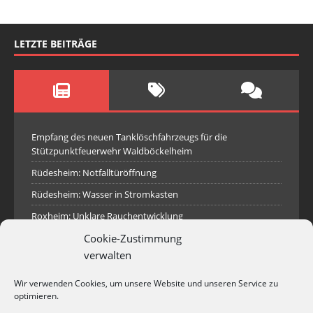
LETZTE BEITRÄGE
Empfang des neuen Tanklöschfahrzeugs für die
Stützpunktfeuerwehr Waldböckelheim
Rüdesheim: Notfalltüröffnung
Rüdesheim: Wasser in Stromkasten
Roxheim: Unklare Rauchentwicklung
Cookie-Zustimmung
Sprendlingen: Überörtliche Hilfe bei Industriebrand in
Sprendlingen
verwalten
Spall: Rauchsäule im Gelände
Wir verwenden Cookies, um unsere Website und unseren Service zu
Rüdesheim: Aufgerissener Dieseltank
optimieren.