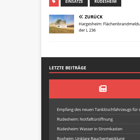
EINSÄTZE
RÜDESHEIM
ZURÜCK
Hargesheim: Flächenbrandmeld
der L 236
LETZTE BEITRÄGE
Empfang des neuen Tanklöschfahrzeugs für
Rüdesheim: Notfalltüröffnung
Rüdesheim: Wasser in Stromkasten
Roxheim: Unklare Rauchentwicklung