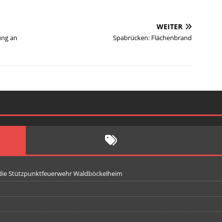
WEITER
ung an
Spabrücken: Flächenbrand
 die Stützpunktfeuerwehr Waldböckelheim