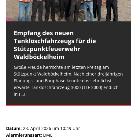
Rüdesheim, Am SchlittwegEinsatzleiter:
Brandeinsatz B1.05 (Fehlalarm)Einsatzort: Roxheim,
Sprendlingen, Gau-Bickelheimer StraßeEinsatzleiter:
Gruppenführer Rüdesheim 45Einheiten und
Gemarkung Ri. St. KatharinenEinsatzleiter:
BKI Landkreis Mainz-BingenEinheiten und
Fahrzeuge: Feuerwehr Rüdesheim: FW
[…]
Wehrleiter-Stellvertreter 2 VG RüdesheimEinheiten
Fahrzeuge: Feuerwehr Hargesheim-Roxheim: FW
und Fahrzeuge:
Hargesheim-Roxheim LF 20 KatS
[…]
[…]
Empfang des neuen
Rüdesheim: Notfalltüröffnung
Tanklöschfahrzeugs für die
Datum: 5. August 2026 um
Stützpunktfeuerwehr
08:41 UhrAlarmierungsart: DME,
Waldböckelheim
GroupAlarmEinsatzart: Hilfeleistungseinsatz H2 >
Hilfeleistungseinsatz H2.01Einsatzort: Rüdesheim,
Große Freude herrschte am letzten Freitag am
NahestraßeEinsatzleiter: Wehrleiter VG
Stützpunkt Waldböckelheim. Nach einer dreijährigen
RüdesheimEinheiten und Fahrzeuge: Einsatzgruppe
Planungs- und Bauphase konnte das sehnlichst
DLZ: Einsatzgruppe DLZ mit
[…]
erwarte Tanklöschfahrzeug 3000 (TLF 3000) endlich
in
[…]
Datum:
28. April 2026 um 10:49 Uhr
Alarmierungsart:
DME