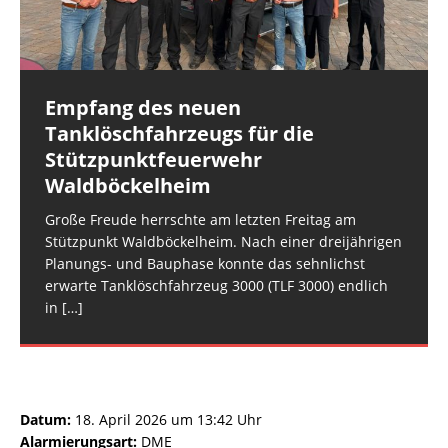
Rüdesheim, Am SchlittwegEinsatzleiter:
Brandeinsatz B1.05 (Fehlalarm)Einsatzort: Roxheim,
Sprendlingen, Gau-Bickelheimer StraßeEinsatzleiter:
Gruppenführer Rüdesheim 45Einheiten und
Gemarkung Ri. St. KatharinenEinsatzleiter:
BKI Landkreis Mainz-BingenEinheiten und
Fahrzeuge: Feuerwehr Rüdesheim: FW
[…]
Wehrleiter-Stellvertreter 2 VG RüdesheimEinheiten
Fahrzeuge: Feuerwehr Hargesheim-Roxheim: FW
und Fahrzeuge:
Hargesheim-Roxheim LF 20 KatS
[…]
[…]
Empfang des neuen
Rüdesheim: Notfalltüröffnung
Tanklöschfahrzeugs für die
Datum: 5. August 2026 um
Stützpunktfeuerwehr
08:41 UhrAlarmierungsart: DME,
Waldböckelheim
GroupAlarmEinsatzart: Hilfeleistungseinsatz H2 >
Hilfeleistungseinsatz H2.01Einsatzort: Rüdesheim,
Große Freude herrschte am letzten Freitag am
NahestraßeEinsatzleiter: Wehrleiter VG
Stützpunkt Waldböckelheim. Nach einer dreijährigen
RüdesheimEinheiten und Fahrzeuge: Einsatzgruppe
Planungs- und Bauphase konnte das sehnlichst
DLZ: Einsatzgruppe DLZ mit
[…]
erwarte Tanklöschfahrzeug 3000 (TLF 3000) endlich
in
[…]
Datum:
18. April 2026 um 13:42 Uhr
Alarmierungsart:
DME