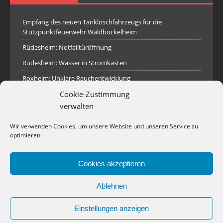
Empfang des neuen Tanklöschfahrzeugs für die
Stützpunktfeuerwehr Waldböckelheim
Rüdesheim: Notfalltüröffnung
Rüdesheim: Wasser in Stromkasten
Roxheim: Unklare Rauchentwicklung
Cookie-Zustimmung
Sprendlingen: Überörtliche Hilfe bei Industriebrand in
Sprendlingen
verwalten
Spall: Rauchsäule im Gelände
Wir verwenden Cookies, um unsere Website und unseren Service zu
Rüdesheim: Aufgerissener Dieseltank
optimieren.
Waldböckelheim: Brandnachschau
Cookies akzeptieren
Industriepark Pferdsfeld: Brand eines Holzpolter
Bad Sobernheim: Stallungsbrand
Ablehnen
Einstellungen anzeigen
Copyright © 2026 | WordPress Theme von
MH Themes