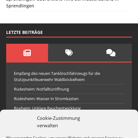
Sprendlingen
LETZTE BEITRÄGE
Empfang des neuen Tanklöschfahrzeugs für die
Stützpunktfeuerwehr Waldböckelheim
Rüdesheim: Notfalltüröffnung
Rüdesheim: Wasser in Stromkasten
Roxheim: Unklare Rauchentwicklung
Cookie-Zustimmung
Sprendlingen: Überörtliche Hilfe bei Industriebrand in
Sprendlingen
verwalten
Spall: Rauchsäule im Gelände
Wir verwenden Cookies, um unsere Website und unseren Service zu