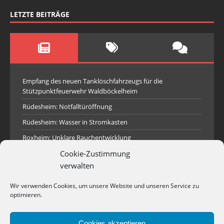
LETZTE BEITRÄGE
Empfang des neuen Tanklöschfahrzeugs für die
Stützpunktfeuerwehr Waldböckelheim
Rüdesheim: Notfalltüröffnung
Rüdesheim: Wasser in Stromkasten
Roxheim: Unklare Rauchentwicklung
Cookie-Zustimmung
Sprendlingen: Überörtliche Hilfe bei Industriebrand in
Sprendlingen
verwalten
Spall: Rauchsäule im Gelände
Wir verwenden Cookies, um unsere Website und unseren Service zu
Rüdesheim: Aufgerissener Dieseltank
optimieren.
Waldböckelheim: Brandnachschau
Cookies akzeptieren