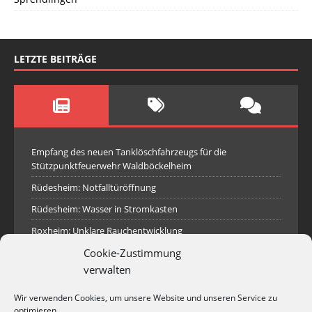
LETZTE BEITRÄGE
Empfang des neuen Tanklöschfahrzeugs für die
Stützpunktfeuerwehr Waldböckelheim
Rüdesheim: Notfalltüröffnung
Rüdesheim: Wasser in Stromkasten
Roxheim: Unklare Rauchentwicklung
Cookie-Zustimmung
Sprendlingen: Überörtliche Hilfe bei Industriebrand in
Sprendlingen
verwalten
Spall: Rauchsäule im Gelände
Wir verwenden Cookies, um unsere Website und unseren Service zu
Rüdesheim: Aufgerissener Dieseltank
optimieren.