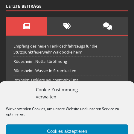
LETZTE BEITRÄGE
Empfang des neuen Tanklöschfahrzeugs für die
Stützpunktfeuerwehr Waldböckelheim
Rüdesheim: Notfalltüröffnung
Rüdesheim: Wasser in Stromkasten
Roxheim: Unklare Rauchentwicklung
Sprendlingen: Überörtliche Hilfe bei Industriebrand in
Cookie-Zustimmung
Sprendlingen
verwalten
Spall: Rauchsäule im Gelände
Wir verwenden Cookies, um unsere Website und unseren Service zu
Rüdesheim: Aufgerissener Dieseltank
optimieren.
Waldböckelheim: Brandnachschau
Cookies akzeptieren
Industriepark Pferdsfeld: Brand eines Holzpolter