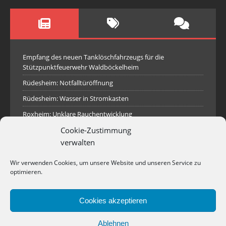
Empfang des neuen Tanklöschfahrzeugs für die
Stützpunktfeuerwehr Waldböckelheim
Rüdesheim: Notfalltüröffnung
Rüdesheim: Wasser in Stromkasten
Roxheim: Unklare Rauchentwicklung
Cookie-Zustimmung
Sprendlingen: Überörtliche Hilfe bei Industriebrand in
Sprendlingen
verwalten
Spall: Rauchsäule im Gelände
Wir verwenden Cookies, um unsere Website und unseren Service zu
Rüdesheim: Aufgerissener Dieseltank
optimieren.
Waldböckelheim: Brandnachschau
Cookies akzeptieren
Industriepark Pferdsfeld: Brand eines Holzpolter
Bad Sobernheim: Stallungsbrand
Ablehnen