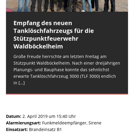
Fahrzeuge: Feuerwehr Rüdesheim: FW
[…]
Wehrleiter-Stellvertreter 2 VG RüdesheimEinheiten
Fahrzeuge: Feuerwehr Hargesheim-Roxheim: FW
und Fahrzeuge:
Hargesheim-Roxheim LF 20 KatS
[…]
[…]
Empfang des neuen
Rüdesheim: Notfalltüröffnung
Tanklöschfahrzeugs für die
Datum: 5. August 2026 um
Stützpunktfeuerwehr
08:41 UhrAlarmierungsart: DME,
Waldböckelheim
GroupAlarmEinsatzart: Hilfeleistungseinsatz H2 >
Hilfeleistungseinsatz H2.01Einsatzort: Rüdesheim,
Große Freude herrschte am letzten Freitag am
NahestraßeEinsatzleiter: Wehrleiter VG
Stützpunkt Waldböckelheim. Nach einer dreijährigen
RüdesheimEinheiten und Fahrzeuge: Einsatzgruppe
Planungs- und Bauphase konnte das sehnlichst
DLZ: Einsatzgruppe DLZ mit
[…]
erwarte Tanklöschfahrzeug 3000 (TLF 3000) endlich
in
[…]
Datum:
2. April 2019 um 15:40 Uhr
Alarmierungsart:
Funkmeldeempfänger, Sirene
Einsatzart:
Brandeinsatz B1