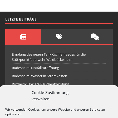
LETZTE BEITRÄGE
Empfang des neuen Tanklöschfahrzeugs für die
Stützpunktfeuerwehr Waldböckelheim
Rüdesheim: Notfalltüröffnung
Rüdesheim: Wasser in Stromkasten
Roxheim: Unklare Rauchentwicklung
Cookie-Zustimmung
Sprendlingen: Überörtliche Hilfe bei Industriebrand in
Sprendlingen
verwalten
Spall: Rauchsäule im Gelände
Wir verwenden Cookies, um unsere Website und unseren Service zu
Rüdesheim: Aufgerissener Dieseltank
optimieren.