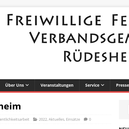
Über Uns
Veranstaltungen
Service
Presse
xheim
ntlichkeitsarbeit
2022
,
Aktuelles
,
Einsätze
0