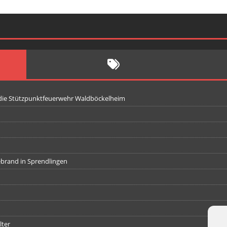
 die Stützpunktfeuerwehr Waldböckelheim
iebrand in Sprendlingen
lter