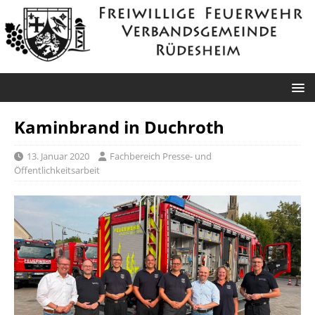
Kaminbrand in Duchroth
13. Januar 2020
Fachbereich Presse- und
Öffentlichkeitsarbeit
Rüdesheim: Wasser in Stromkasten
Datum: 4. August 2026 um
13:30 UhrAlarmierungsart: DME,
GroupAlarmEinsatzart: Hilfeleistungseinsatz H1 >
Hilfeleistungseinsatz H1.09 (Fehlalarm)Einsatzort:
Rüdesheim, Am SchlittwegEinsatzleiter: