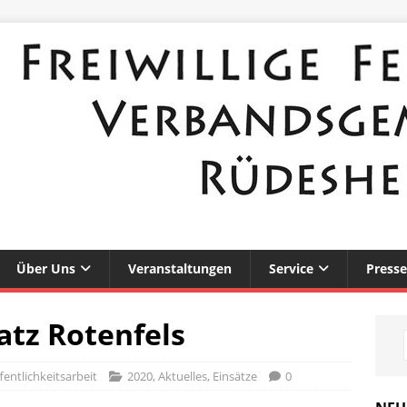
Über Uns
Veranstaltungen
Service
Presse
atz Rotenfels
entlichkeitsarbeit
2020
,
Aktuelles
,
Einsätze
0