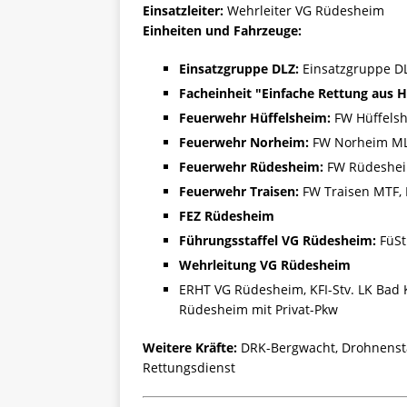
Einsatzleiter:
Wehrleiter VG Rüdesheim
Einheiten und Fahrzeuge:
Einsatzgruppe DLZ:
Einsatzgruppe D
Facheinheit "Einfache Rettung aus
Feuerwehr Hüffelsheim:
FW Hüffels
Feuerwehr Norheim:
FW Norheim M
Feuerwehr Rüdesheim:
FW Rüdesheim
Feuerwehr Traisen:
FW Traisen MTF, 
FEZ Rüdesheim
Führungsstaffel VG Rüdesheim:
FüSt
Wehrleitung VG Rüdesheim
ERHT VG Rüdesheim, KFI-Stv. LK Bad
Rüdesheim mit Privat-Pkw
Weitere Kräfte:
DRK-Bergwacht, Drohnenstaf
Rettungsdienst