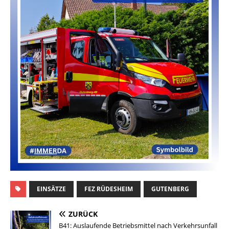
EINSÄTZE
FEZ RÜDESHEIM
GUTENBERG
ZURÜCK
B41: Auslaufende Betriebsmittel nach Verkehrsunfall