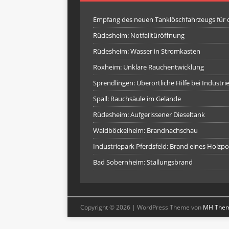
Empfang des neuen Tanklöschfahrzeugs für
Rüdesheim: Notfalltüröffnung
Rüdesheim: Wasser in Stromkasten
Roxheim: Unklare Rauchentwicklung
Sprendlingen: Überörtliche Hilfe bei Industr
Spall: Rauchsäule im Gelände
Rüdesheim: Aufgerissener Dieseltank
Waldböckelheim: Brandnachschau
Industriepark Pferdsfeld: Brand eines Holzpo
Bad Sobernheim: Stallungsbrand
Copyright © 2026 | WordPress Theme von
MH The