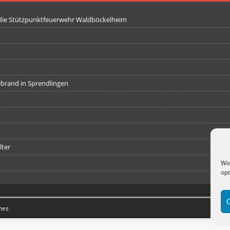
 die Stützpunktfeuerwehr Waldböckelheim
iebrand in Sprendlingen
lter
Wir
opt
mes