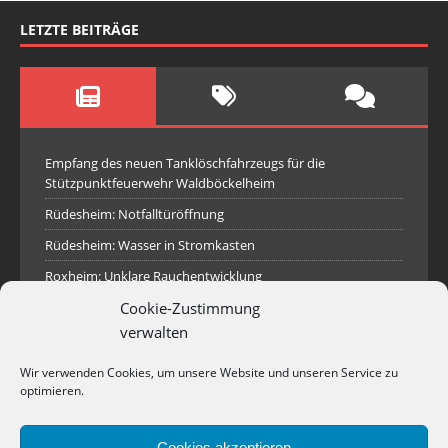
LETZTE BEITRÄGE
Empfang des neuen Tanklöschfahrzeugs für die
Stützpunktfeuerwehr Waldböckelheim
Rüdesheim: Notfalltüröffnung
Rüdesheim: Wasser in Stromkasten
Roxheim: Unklare Rauchentwicklung
Sprendlingen: Überörtliche Hilfe bei Industriebrand in
Cookie-Zustimmung
Sprendlingen
verwalten
Spall: Rauchsäule im Gelände
Wir verwenden Cookies, um unsere Website und unseren Service zu
Rüdesheim: Aufgerissener Dieseltank
optimieren.
Waldböckelheim: Brandnachschau
Cookies akzeptieren