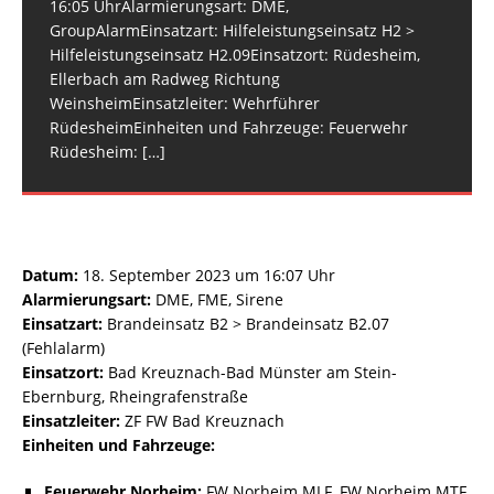
16:05 UhrAlarmierungsart: DME,
GroupAlarmEinsatzart: Hilfeleistungseinsatz H2 >
Hilfeleistungseinsatz H2.09Einsatzort: Rüdesheim,
Ellerbach am Radweg Richtung
WeinsheimEinsatzleiter: Wehrführer
RüdesheimEinheiten und Fahrzeuge: Feuerwehr
Rüdesheim:
[…]
Datum:
18. September 2023 um 16:07 Uhr
Alarmierungsart:
DME, FME, Sirene
Einsatzart:
Brandeinsatz B2 > Brandeinsatz B2.07
(Fehlalarm)
Einsatzort:
Bad Kreuznach-Bad Münster am Stein-
Ebernburg, Rheingrafenstraße
Einsatzleiter:
ZF FW Bad Kreuznach
Einheiten und Fahrzeuge:
Feuerwehr Norheim:
FW Norheim MLF, FW Norheim MTF