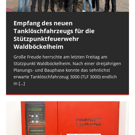
Fahrzeuge: Feuerwehr Rüdesheim: FW
[…]
Wehrleiter-Stellvertreter 2 VG RüdesheimEinheiten
Fahrzeuge: Feuerwehr Hargesheim-Roxheim: FW
und Fahrzeuge:
Hargesheim-Roxheim LF 20 KatS
[…]
[…]
Empfang des neuen
Rüdesheim: Notfalltüröffnung
Tanklöschfahrzeugs für die
Datum: 5. August 2026 um
Stützpunktfeuerwehr
08:41 UhrAlarmierungsart: DME,
Waldböckelheim
GroupAlarmEinsatzart: Hilfeleistungseinsatz H2 >
Hilfeleistungseinsatz H2.01Einsatzort: Rüdesheim,
Große Freude herrschte am letzten Freitag am
NahestraßeEinsatzleiter: Wehrleiter VG
Stützpunkt Waldböckelheim. Nach einer dreijährigen
RüdesheimEinheiten und Fahrzeuge: Einsatzgruppe
Planungs- und Bauphase konnte das sehnlichst
DLZ: Einsatzgruppe DLZ mit
[…]
erwarte Tanklöschfahrzeug 3000 (TLF 3000) endlich
in
[…]