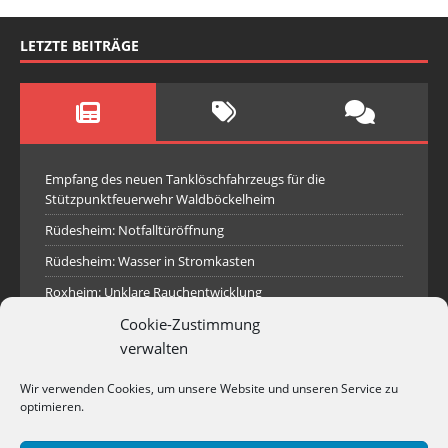
LETZTE BEITRÄGE
Empfang des neuen Tanklöschfahrzeugs für die
Stützpunktfeuerwehr Waldböckelheim
Rüdesheim: Notfalltüröffnung
Rüdesheim: Wasser in Stromkasten
Roxheim: Unklare Rauchentwicklung
Cookie-Zustimmung
Sprendlingen: Überörtliche Hilfe bei Industriebrand in
Sprendlingen
verwalten
Spall: Rauchsäule im Gelände
Wir verwenden Cookies, um unsere Website und unseren Service zu
Rüdesheim: Aufgerissener Dieseltank
optimieren.
Waldböckelheim: Brandnachschau